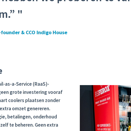
m.” "
-founder & CCO Indigo House
e
il-as-a-Service (RaaS)-
geen grote investering vooraf
art coolers plaatsen zonder
ct extra omzet genereren.
gie, betalingen, onderhoud
 zelf te beheren. Geen extra