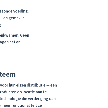
gezonde voeding.
illen gemak in
g.
egenkwamen. Geen
zagen het en
steem
voor hun eigen distributie — een
oducten op locatie aan te
 technologie die verder ging dan
 meer functionaliteit ze