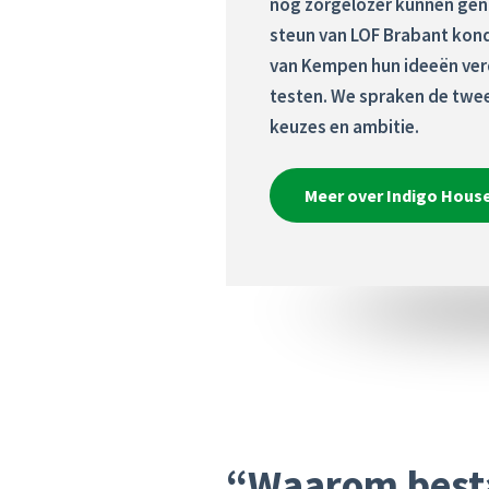
nog zorgelozer kunnen genie
steun van LOF Brabant kon
van Kempen hun ideeën verd
testen. We spraken de twee
keuzes en ambitie.
Meer over Indigo Hous
“Waarom besta