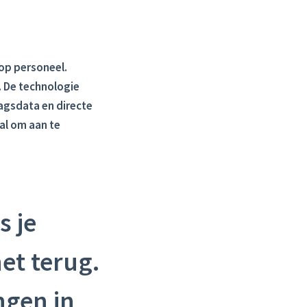
op personeel.
. De technologie
ragsdata en directe
al om aan te
s je
het terug.
ngen in