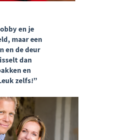
lobby en je
ld, maar een
n en
de deur
isselt
dan
pakken en
Leuk zelfs!”