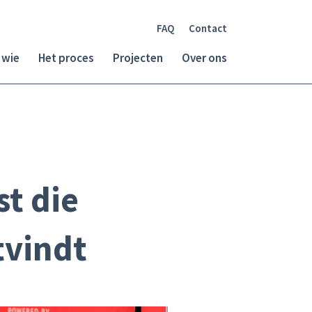
FAQ
Contact
 wie
Het proces
Projecten
Over ons
st die
tvindt