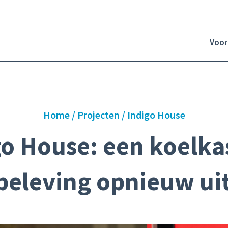
Voor
Home
/
Projecten
/
Indigo House
o House: een koelka
beleving opnieuw ui