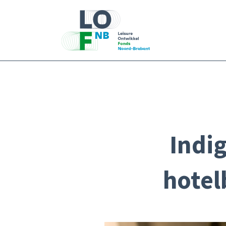
Indig
hotel