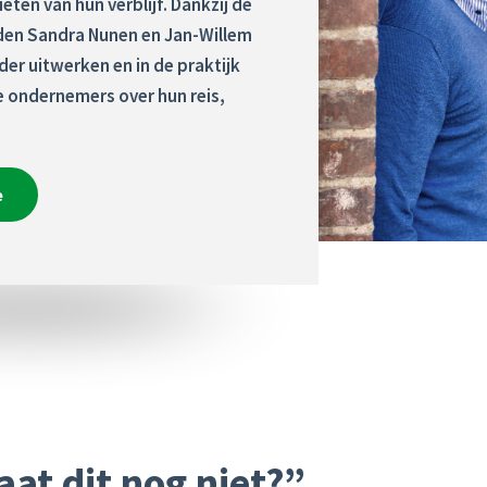
ten van hun verblijf. Dankzij de
den Sandra Nunen en Jan-Willem
er uitwerken en in de praktijk
 ondernemers over hun reis,
e
at dit nog niet?”