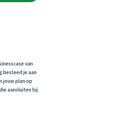
sinesscase van
g besteed je aan
n jouw plan op
die aansluiten bij