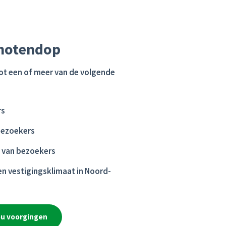
 notendop
tot een of meer van de volgende
rs
 bezoekers
n van bezoekers
en vestigingsklimaat in Noord-
jou voorgingen