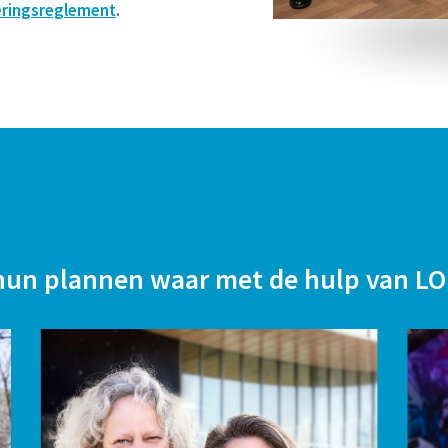
eringsreglement
.
un plannen waar met de hulp van LO